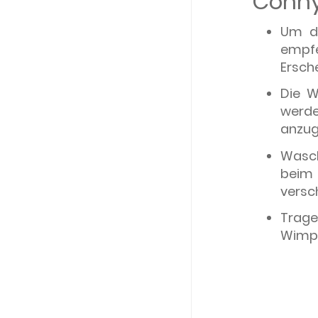
Conny
Um di
empfe
Ersch
Die W
werde
anzug
Wasc
beim 
versc
Trag
Wimpe