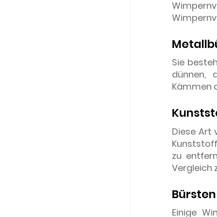
Wimpernv
Wimpernve
Metallb
Sie besteh
dünnen, d
Kämmen d
Kunstst
Diese Art
Kunststoff
zu entfer
Vergleich 
Bürsten
Einige Wi