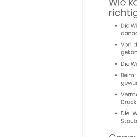
Wie k
richti
Die W
danac
Von d
gekäm
Die W
Beim 
gewü
Verm
Druck
Die W
Staub