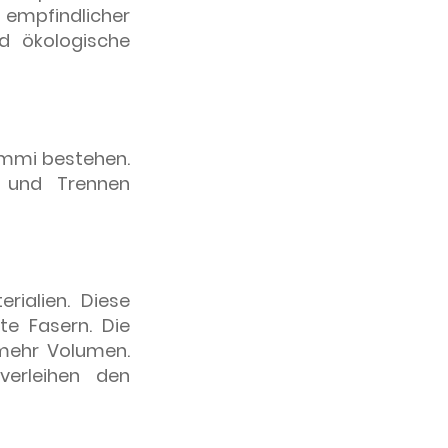
 empfindlicher
nd ökologische
Gummi bestehen.
 und Trennen
rialien. Diese
e Fasern. Die
mehr Volumen.
verleihen den