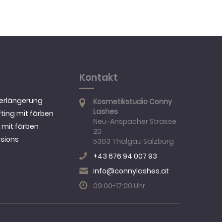
Kontakt
erlängerung
Kosmetikstudio Conny
Lashes
ting mit färben
Neu-Anspacher Strasse
g mit färben
20
nsions
5303 Thalgau
Salzburg
+43 676 94 007 93
info@connylashes.at
09:00-17:00 Uhr