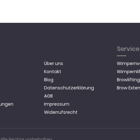
Service
Über uns
Wimpernv
Kontakt
Wimpernlif
Blog
Browliftin
Datenschutzerklärung
Brow Exte
AGB
ungen
Impressum
Widerrufsrecht
Alle Rechte vorbehalten