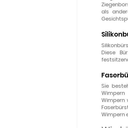
Ziegenbor
als ander
Gesichtspu
Silikon
Silikonbür
Diese Bü
festsitzen
Faserbü
Sie beste
Wimpern B
Wimpern w
Faserbür
Wimpern e