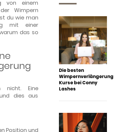
ng von einem
e der Wimpern
rst du wie man
ng mit einer
 warum das so
ne
gerung
Die besten
Wimpernverlängerung
Kurse bei Conny
 nicht. Eine
Lashes
und dies aus
n Position und