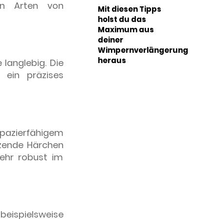
en Arten von
Mit diesen Tipps
holst du das
Maximum aus
deiner
Wimpernverlängerung
heraus
 langlebig. Die
 ein präzises
apazierfähigem
itzende Härchen
sehr robust im
eispielsweise