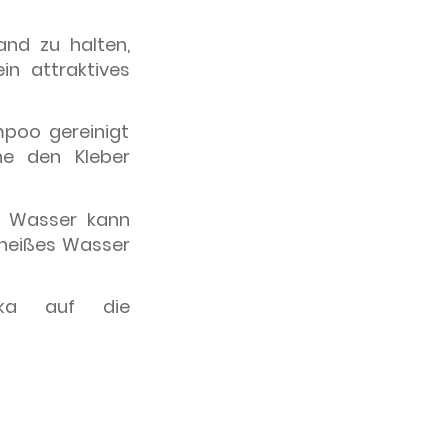
nd zu halten,
in attraktives
poo gereinigt
ne den Kleber
s Wasser kann
 heißes Wasser
ika auf die